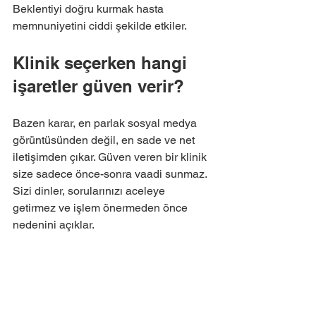
Beklentiyi doğru kurmak hasta 
memnuniyetini ciddi şekilde etkiler.
Klinik seçerken hangi 
işaretler güven verir?
Bazen karar, en parlak sosyal medya 
görüntüsünden değil, en sade ve net 
iletişimden çıkar. Güven veren bir klinik 
size sadece önce-sonra vaadi sunmaz. 
Sizi dinler, sorularınızı aceleye 
getirmez ve işlem önermeden önce 
nedenini açıklar.
Şunlar genelde iyi işaretlerdir: 
görüşmede yüzün tamamının 
değerlendirilmesi, doğal sonuç 
vurgusu, risk ve sınırlamaların açıkça 