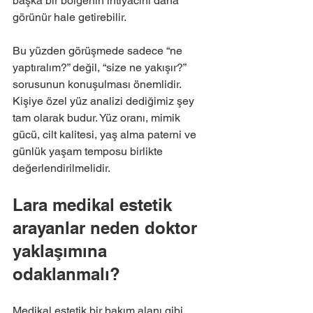
başka bir bölgenin ihtiyacını daha 
görünür hale getirebilir.
Bu yüzden görüşmede sadece “ne 
yaptıralım?” değil, “size ne yakışır?” 
sorusunun konuşulması önemlidir. 
Kişiye özel yüz analizi dediğimiz şey 
tam olarak budur. Yüz oranı, mimik 
gücü, cilt kalitesi, yaş alma paterni ve 
günlük yaşam temposu birlikte 
değerlendirilmelidir.
Lara medikal estetik 
arayanlar neden doktor 
yaklaşımına 
odaklanmalı?
Medikal estetik bir bakım alanı gibi 